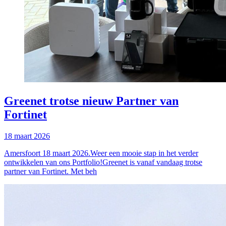
Greenet trotse nieuw Partner van
Fortinet
18 maart 2026
Amersfoort 18 maart 2026.Weer een mooie stap in het verder
ontwikkelen van ons Portfolio!Greenet is vanaf vandaag trotse
partner van Fortinet. Met beh